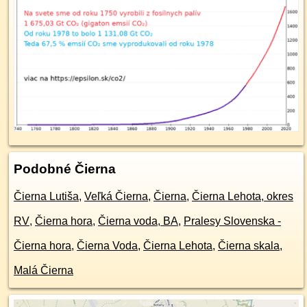
Podobné Čierna
Čierna Lutiša
,
Veľká Čierna
,
Čierna
,
Čierna Lehota, okres
RV
,
Čierna hora
,
Čierna voda, BA
,
Pralesy Slovenska -
Čierna hora
,
Čierna Voda
,
Čierna Lehota
,
Čierna skala
,
Malá Čierna