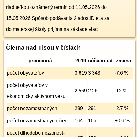
riaditeľkou oznámený termín od 11.05.2026 do
15.05.2026.Spôsob podávania žiadostiDieťa sa
do materskej školy prijíma na základe
viac
Čierna nad Tisou v číslach
premenná
2019
súčasnosť
zmena
počet obyvateľov
3 619
3 343
-7.6 %
počet obyvateľov v
2 569
2 261
-12 %
ekonomicky aktívnom veku
počet nezamest­naných
299
291
-2.7 %
počet nezamest­naných žien
164
165
+0.6 %
počet dlhodobo nezamest­