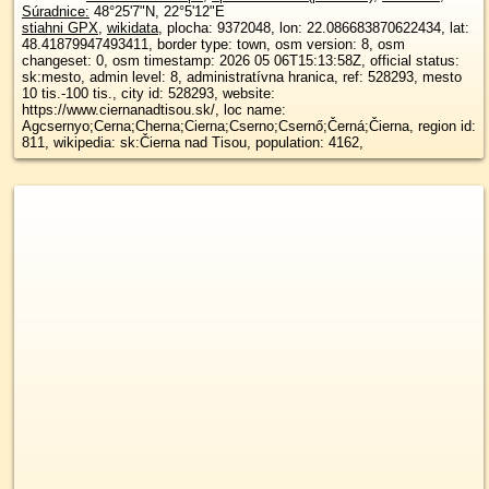
Súradnice:
48°25'7"N
,
22°5'12"E
stiahni GPX
,
wikidata
, plocha: 9372048, lon: 22.086683870622434, lat:
48.41879947493411, border type: town, osm version: 8, osm
changeset: 0, osm timestamp: 2026 05 06T15:13:58Z, official status:
sk:mesto, admin level: 8, administratívna hranica, ref: 528293, mesto
10 tis.-100 tis., city id: 528293, website:
https://www.ciernanadtisou.sk/, loc name:
Agcsernyo;Cerna;Cherna;Cierna;Cserno;Csernő;Černá;Čierna, region id:
811, wikipedia: sk:Čierna nad Tisou, population: 4162,