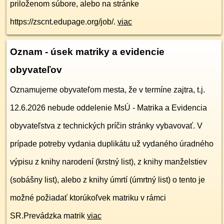
priloženom súbore, alebo na stránke
https://zscnt.edupage.org/job/.
viac
Oznam - úsek matriky a evidencie
obyvateľov
Oznamujeme obyvateľom mesta, že v termíne zajtra, t.j.
12.6.2026 nebude oddelenie MsÚ - Matrika a Evidencia
obyvateľstva z technických príčin stránky vybavovať. V
prípade potreby vydania duplikátu už vydaného úradného
výpisu z knihy narodení (krstný list), z knihy manželstiev
(sobášny list), alebo z knihy úmrtí (úmrtný list) o tento je
možné požiadať ktorúkoľvek matriku v rámci
SR.Prevádzka matrik
viac