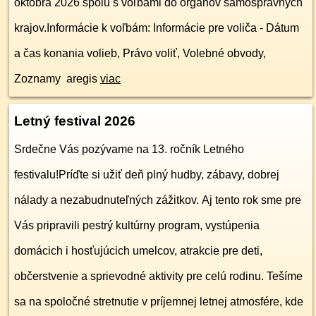
októbra 2026 spolu s voľbami do orgánov samosprávnych
krajov.Informácie k voľbám: Informácie pre voliča - Dátum
a čas konania volieb, Právo voliť, Volebné obvody,
Zoznamy aregis
viac
Letný festival 2026
Srdečne Vás pozývame na 13. ročník Letného
festivalu!Príďte si užiť deň plný hudby, zábavy, dobrej
nálady a nezabudnuteľných zážitkov. Aj tento rok sme pre
Vás pripravili pestrý kultúrny program, vystúpenia
domácich i hosťujúcich umelcov, atrakcie pre deti,
občerstvenie a sprievodné aktivity pre celú rodinu. Tešíme
sa na spoločné stretnutie v príjemnej letnej atmosfére, kde