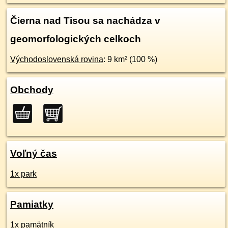
Čierna nad Tisou sa nachádza v
geomorfologických celkoch
Východoslovenská rovina
: 9 km² (100 %)
Obchody
Voľný čas
1x park
Pamiatky
1x pamätník