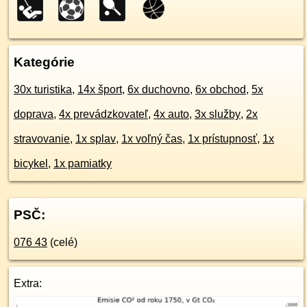
Kategórie
30x turistika
,
14x šport
,
6x duchovno
,
6x obchod
,
5x
doprava
,
4x prevádzkovateľ
,
4x auto
,
3x služby
,
2x
stravovanie
,
1x splav
,
1x voľný čas
,
1x prístupnosť
,
1x
bicykel
,
1x pamiatky
PSČ:
076 43
(celé)
Extra: