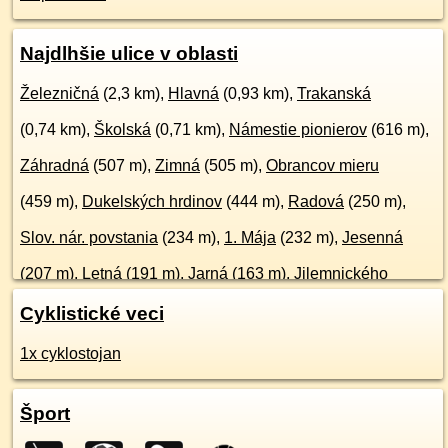
Najdlhšie ulice v oblasti
Železničná
(2,3 km),
Hlavná
(0,93 km),
Trakanská
(0,74 km),
Školská
(0,71 km),
Námestie pionierov
(616 m),
Záhradná
(507 m),
Zimná
(505 m),
Obrancov mieru
(459 m),
Dukelských hrdinov
(444 m),
Radová
(250 m),
Slov. nár. povstania
(234 m),
1. Mája
(232 m),
Jesenná
(207 m),
Letná
(191 m),
Jarná
(163 m),
Jilemnického
(134 m),
Jesenského
(117 m),
Kasárenská
(26 m),
viac ...
Cyklistické veci
1x cyklostojan
Šport