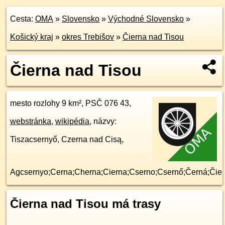
Cesta:
OMA
»
Slovensko
»
Východné Slovensko
»
Košický kraj
»
okres Trebišov
»
Čierna nad Tisou
Čierna nad Tisou
mesto rozlohy 9 km², PSČ 076 43,
webstránka
,
wikipédia
, názvy:
Tiszacsernyő, Czerna nad Cisą,
Agcsernyo;Cerna;Cherna;Cierna;Cserno;Csernő;Černá;Čie
Čierna nad Tisou má trasy