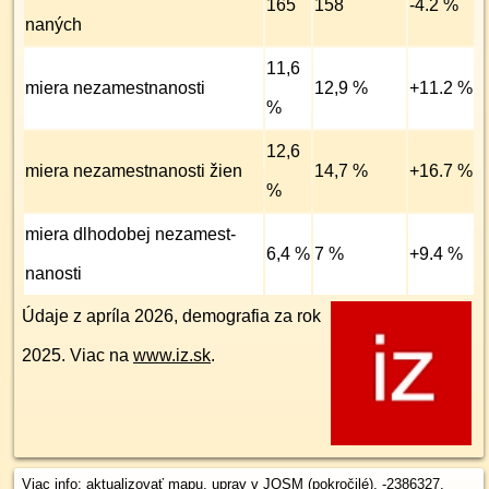
165
158
-4.2 %
naných
11,6
miera nezamest­nanosti
12,9 %
+11.2 %
%
12,6
miera nezamest­nanosti žien
14,7 %
+16.7 %
%
miera dlhodobej nezamest­
6,4 %
7 %
+9.4 %
nanosti
Údaje z apríla 2026, demografia za rok
2025. Viac na
www.iz.sk
.
Viac info:
aktualizovať mapu
,
uprav v JOSM (pokročilé)
,
-2386327
,